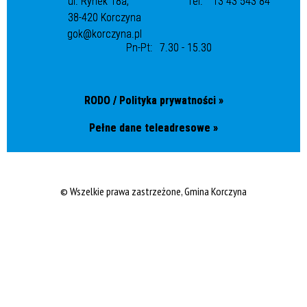
ul. Rynek 18a,
Tel.
13 43 543 84
38-420 Korczyna
gok@korczyna.pl
Pn-Pt:
7.30 - 15.30
RODO / Polityka prywatności »
Pełne dane teleadresowe »
© Wszelkie prawa zastrzeżone, Gmina Korczyna