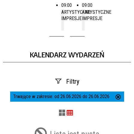
09:00
09:00
ARTYSTYCZNE
ARTYSTYCZNE
IMPRESJE
IMPRESJE
KALENDARZ WYDARZEŃ
Filtry
Trwające w zakresie:
od 26.06.2026 do 26.06.2026
Usuń
Szukana fraza
ten
filtr
Kategoria