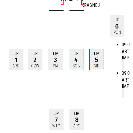
KRASNEJ
LIP
6
PON
09:00
ARTY
LIP
LIP
LIP
LIP
LIP
IMPR
1
2
3
4
5
ŚRO
CZW
PIĄ
SOB
NIE
09:00
ARTY
IMPR
LIP
LIP
7
8
WTO
ŚRO