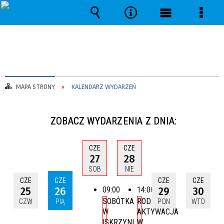
Wyszukiwarka
Narzędzia
Menu
Menu
główne
szcze
MAPA STRONY
KALENDARZ WYDARZEŃ
ZOBACZ WYDARZENIA Z DNIA:
CZE
CZE
27
28
SOB
NIE
CZE
CZE
CZE
CZE
25
26
29
30
09:00
14:00
SOBÓTKA
RODZINNA
CZW
PIĄ
PON
WTO
W
AKTYWACJA
ISKRZYNI
W