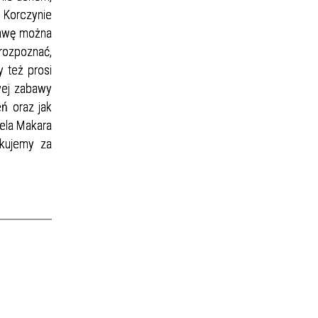
w Korczynie
bawę można
rozpoznać,
y też prosi
wej zabawy
ń oraz jak
iela Makara
kujemy za