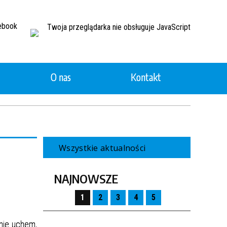
Twoja przeglądarka nie obsługuje JavaScript
O nas
Kontakt
Wszystkie aktualności
NAJNOWSZE
1
2
3
4
5
anie uchem,