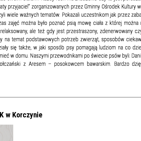
aty przyjaciel” zorganizowanych przez Gminny Ośrodek Kultury 
zyli wiele ważnych tematów. Pokazali uczestnikom jak przez za
zas zajęć można było poznać psią mowę ciała z której można 
zrelaksowany, ale też gdy jest przestraszony, zdenerwowany cz
my na temat podstawowych potrzeb zwierząt, sposobów cieka
iały się także, w jaki sposób psy pomagają ludziom na co dzie
a mieć w domu. Naszymi przewodnikami po świecie psów byli: Dan
Wołczański z Aresem – posokowcem bawarskim. Bardzo dzię
OK w Korczynie